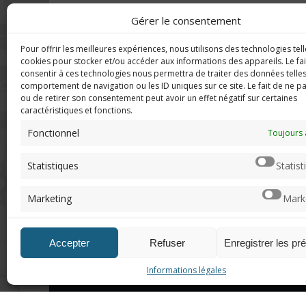
Gérer le consentement
Pour offrir les meilleures expériences, nous utilisons des technologies tell
DERNIERS C
Imerod.fr est un site traitant de
cookies pour stocker et/ou accéder aux informations des appareils. Le fai
l'univers du jeu vidéo. Toute
consentir à ces technologies nous permettra de traiter des données telles
reproduction partielle ou complète
comportement de navigation ou les ID uniques sur ce site. Le fait de ne p
Mar
ou de retirer son consentement peut avoir un effet négatif sur certaines
sans autorisation préalable est
en f
caractéristiques et fonctions.
interdite.
Fonctionnel
Neo
Toujours 
sera
Mentions légales
Statistiques
Statist
Qui suis-je ?
Chri
Me contacter
pers
Marketing
Mark
de "v
DoN
Accepter
Refuser
Enregistrer les pr
n'ar
Informations légales