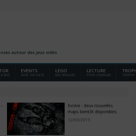
choses autour des jeux vidéo
TOR
EVENTS
LEGO
LECTURE
TROP
 À MOI
SAVE THE DATE
MES BRIQUES
POUR CHANGER
TROPHY
 –
Evolve : deux nouvelles
maps bientôt disponibles
12/03/2015