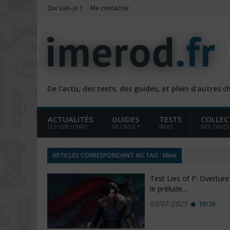
Qui suis-je ?
Me contacter
De l'actu, des tests, des guides, et plein d'autres 
ACTUALITÉS
GUIDES
TESTS
COLLEC
LE PLEIN D'INFO
DE L'AIDE ?
IMHO
MES TRUCS
ARTICLES CORRESPONDANT AU TAG : Mine
Test Lies of P: Overture
le prélude…
03/07/2025
19/20