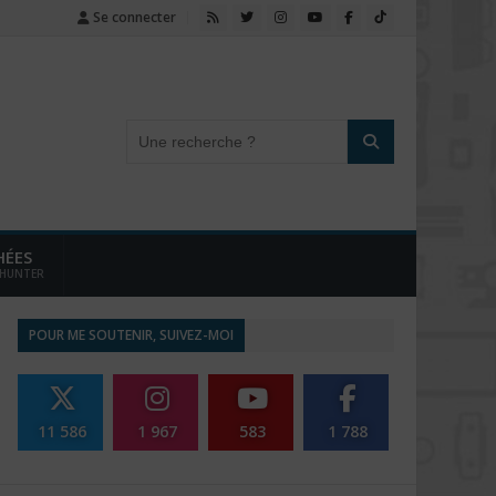
Se connecter
HÉES
 HUNTER
POUR ME SOUTENIR, SUIVEZ-MOI
11 586
1 967
583
1 788