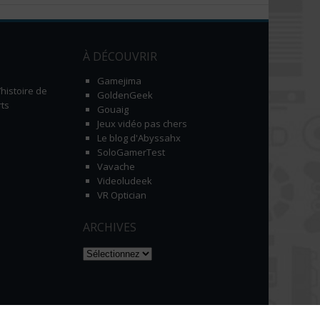
À DÉCOUVRIR
Gamejima
histoire de
GoldenGeek
ts
Gouaig
Jeux vidéo pas chers
Le blog d'Abyssahx
SoloGamerTest
Vavache
Videoludeek
VR Optician
ARCHIVES
Naviguer dans les archives