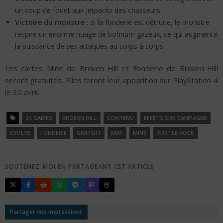
un coup de fouet aux jetpacks des chasseurs.
Victoire du monstre :
si la fonderie est détruite, le monstre
respire un énorme nuage de bohrium gazeux, ce qui augmente
la puissance de ses attaques au corps à corps.
Les cartes Mine de Broken Hill et Fonderie de Broken Hill
seront gratuites. Elles feront leur apparition sur PlayStation 4
le 30 avril.
2K GAMES
BROKEN HILL
CONTENU
EFFETS SUR CAMPAGNE
EVOLVE
FONDERIE
GRATUIT
MAP
MINE
TURTLE ROCK
SOUTENEZ-MOI EN PARTAGEANT CET ARTICLE
Partager vos impressions