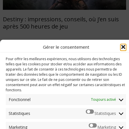
Destiny : impressions, conseils, où j’en suis
après 500 heures de jeu
Gérer le consentement
Imerod.fr est un site traitant de l'univers du jeu vidéo. Toute
Pour offrir les meilleures expériences, nous utilisons des technologies
reproduction partielle ou complète sans autorisation préalable
telles que les cookies pour stocker et/ou accéder aux informations des
est interdite.
appareils. Le fait de consentir à ces technologies nous permettra de
traiter des données telles que le comportement de navigation ou les ID
uniques sur ce site. Le fait de ne pas consentir ou de retirer son
consentement peut avoir un effet négatif sur certaines caractéristiques et
Mentions légales
fonctions.
Qui suis-je ?
Fonctionnel
Toujours activé
Me contacter
Statistiques
Statistiques
ARCHIVES
Naviguer dans les archives
Marketing
Marketing