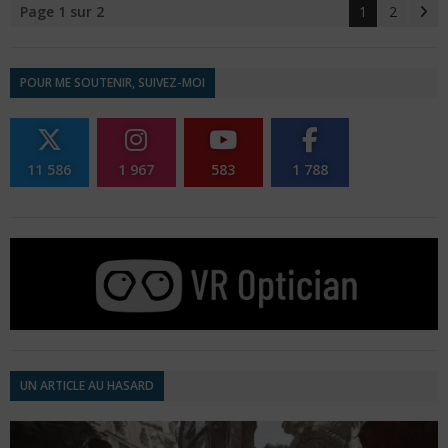
Page 1 sur 2
1
2
POUR ME SOUTENIR, SUIVEZ-MOI
11 586
1 967
583
1 788
UN ARTICLE AU HASARD