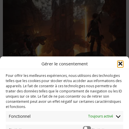
Gérer le consentement
Le premier DLC pour Shadow of the Tomb
Pour offrir les meilleures expériences, nous utilisons des technologies
Raider, arrive en novembre
telles que les cookies pour stocker et/ou accéder aux informations des
appareils. Le fait de consentir à ces technologies nous permettra de
traiter des données telles que le comportement de navigation ou les ID
uniques sur ce site. Le fait de ne pas consentir ou de retirer son
consentement peut avoir un effet négatif sur certaines caractéristiques
et fonctions.
Imerod.fr est un site traitant de l'univers du jeu vidéo. Toute
reproduction partielle ou complète sans autorisation préalable
Fonctionnel
Toujours activé
est interdite.