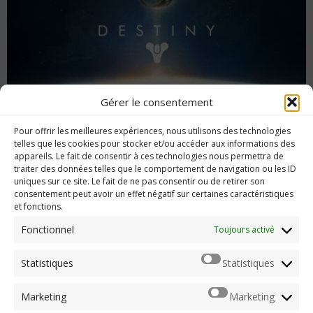
Gérer le consentement
Pour offrir les meilleures expériences, nous utilisons des technologies
Destiny : journal de bord, jours 16 à 21
telles que les cookies pour stocker et/ou accéder aux informations des
appareils. Le fait de consentir à ces technologies nous permettra de
traiter des données telles que le comportement de navigation ou les ID
uniques sur ce site. Le fait de ne pas consentir ou de retirer son
consentement peut avoir un effet négatif sur certaines caractéristiques
et fonctions.
Imerod.fr est un site traitant de l'univers du jeu vidéo. Toute
reproduction partielle ou complète sans autorisation préalable
Fonctionnel
Toujours activé
est interdite.
Statistiques
Statistiques
Mentions légales
Marketing
Marketing
Qui suis-je ?