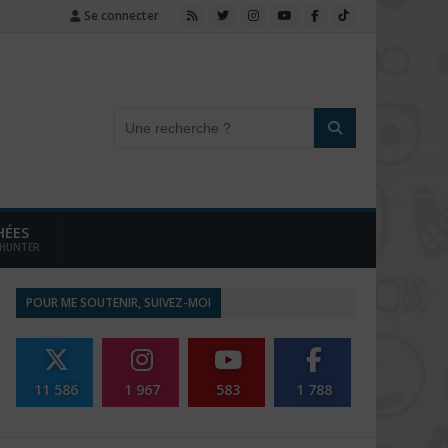
Se connecter
HÉES
 HUNTER
POUR ME SOUTENIR, SUIVEZ-MOI
11 586
1 967
583
1 788