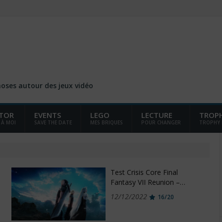
choses autour des jeux vidéo
TOR
EVENTS
LEGO
LECTURE
TROP
 À MOI
SAVE THE DATE
MES BRIQUES
POUR CHANGER
TROPHY
Test Crisis Core Final
Fantasy VII Reunion –…
12/12/2022
16/20