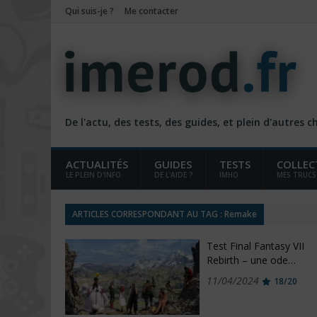
Qui suis-je ?
Me contacter
De l'actu, des tests, des guides, et plein d'autres 
ACTUALITÉS
GUIDES
TESTS
COLLEC
LE PLEIN D'INFO
DE L'AIDE ?
IMHO
MES TRUCS
ARTICLES CORRESPONDANT AU TAG : Remake
Test Final Fantasy VII
Rebirth – une ode…
11/04/2024
18/20