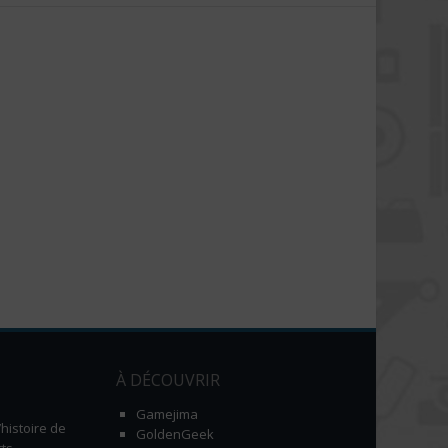
À DÉCOUVRIR
Gamejima
histoire de
GoldenGeek