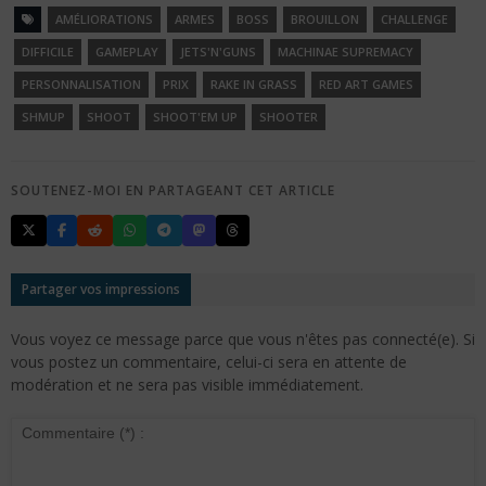
AMÉLIORATIONS
ARMES
BOSS
BROUILLON
CHALLENGE
DIFFICILE
GAMEPLAY
JETS'N'GUNS
MACHINAE SUPREMACY
PERSONNALISATION
PRIX
RAKE IN GRASS
RED ART GAMES
SHMUP
SHOOT
SHOOT'EM UP
SHOOTER
SOUTENEZ-MOI EN PARTAGEANT CET ARTICLE
Partager vos impressions
Vous voyez ce message parce que vous n'êtes pas connecté(e). Si
vous postez un commentaire, celui-ci sera en attente de
modération et ne sera pas visible immédiatement.