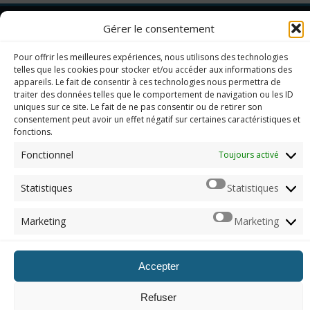
Gérer le consentement
Imerod.fr est un site traitant de l'univers du jeu vidéo. Toute
reproduction partielle ou complète sans autorisation préalable
Pour offrir les meilleures expériences, nous utilisons des technologies
telles que les cookies pour stocker et/ou accéder aux informations des
est interdite.
appareils. Le fait de consentir à ces technologies nous permettra de
traiter des données telles que le comportement de navigation ou les ID
uniques sur ce site. Le fait de ne pas consentir ou de retirer son
consentement peut avoir un effet négatif sur certaines caractéristiques et
Mentions légales
fonctions.
Qui suis-je ?
Me contacter
Fonctionnel
Toujours activé
ARCHIVES
Statistiques
Statistiques
Naviguer dans les archives
Marketing
Marketing
© 2012 - 2026, Imerod. Tous droits réservés.
Accepter
Refuser