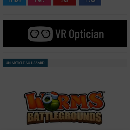
11 586
1 967
583
1 788
UN ARTICLE AU HASARD