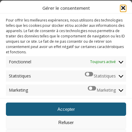
Gérer le consentement
Pour offrir les meilleures expériences, nous utilisons des technologies
Worms Battlegrounds – guide des trophées
telles que les cookies pour stocker et/ou accéder aux informations des
appareils. Le fait de consentir à ces technologies nous permettra de
traiter des données telles que le comportement de navigation ou les ID
uniques sur ce site. Le fait de ne pas consentir ou de retirer son
consentement peut avoir un effet négatif sur certaines caractéristiques
et fonctions.
Imerod.fr est un site traitant de l'univers du jeu vidéo. Toute
reproduction partielle ou complète sans autorisation préalable
Fonctionnel
Toujours activé
est interdite.
Statistiques
Statistiques
Mentions légales
Marketing
Marketing
Qui suis-je ?
Me contacter
Accepter
ARCHIVES
Refuser
Naviguer dans les archives