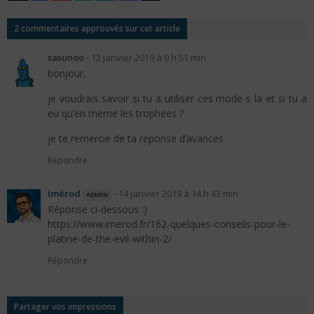
2 commentaires approuvés sur cet article
sasunoo
-
12 janvier 2019 à 0 h 51 min
bonjour,
je voudrais savoir si tu a utiliser ces mode s la et si tu a
eu qu’en meme les trophees ?
je te remercie de ta reponse d’avances
Répondre
Imérod
admin
-
14 janvier 2019 à 14 h 43 min
Réponse ci-dessous :)
https://www.imerod.fr/162-quelques-conseils-pour-le-
platine-de-the-evil-within-2/
Répondre
Partager vos impressions