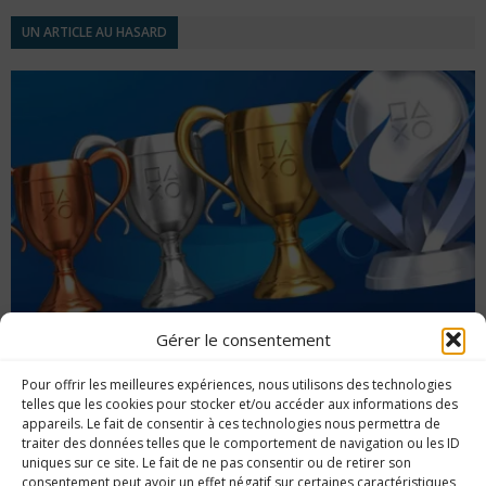
UN ARTICLE AU HASARD
Gérer le consentement
Édito du 12 octobre 2020 : mise à jour du
Pour offrir les meilleures expériences, nous utilisons des technologies
système de trophées chez PlayStation
telles que les cookies pour stocker et/ou accéder aux informations des
appareils. Le fait de consentir à ces technologies nous permettra de
traiter des données telles que le comportement de navigation ou les ID
uniques sur ce site. Le fait de ne pas consentir ou de retirer son
consentement peut avoir un effet négatif sur certaines caractéristiques