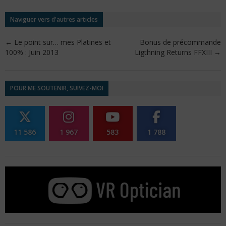
Naviguer vers d'autres articles
←
Le point sur… mes Platines et
Bonus de précommande
100% : Juin 2013
Ligthning Returns FFXIII
→
POUR ME SOUTENIR, SUIVEZ-MOI
11 586
1 967
583
1 788