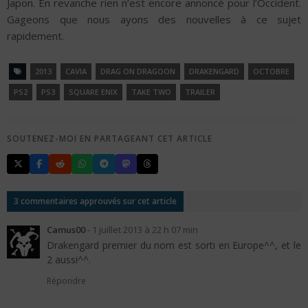
Japon. En revanche rien n’est encore annoncé pour l’Occident.
Gageons que nous ayons des nouvelles à ce sujet
rapidement.
2013
CAVIA
DRAG ON DRAGOON
DRAKENGARD
OCTOBRE
PS2
PS3
SQUARE ENIX
TAKE TWO
TRAILER
SOUTENEZ-MOI EN PARTAGEANT CET ARTICLE
3 commentaires approuvés sur cet article
Camus00
-
1 juillet 2013 à 22 h 07 min
Drakengard premier du nom est sorti en Europe^^, et le
2 aussi^^.
Répondre