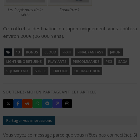
Les 3 épisodes de la
Soundtrack
série
Ce coffret à destination du Japon uniquement vous coûtera
environ 200€ (26 000 Yens).
13
BONUS
CLOUD
FFXIII
FINAL FANTASY
JAPON
LIGHTNING RETURNS
PLAY ARTS
PRÉCOMMANDE
PS3
SAGA
SQUARE ENIX
STRIFE
TRILOGIE
ULTIMATE BOX
SOUTENEZ-MOI EN PARTAGEANT CET ARTICLE
Partager vos impressions
Vous voyez ce message parce que vous n'êtes pas connecté(e). Si