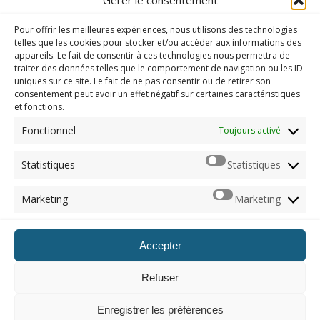
La sélection PlayStation Plus : septembre
Pour offrir les meilleures expériences, nous utilisons des technologies
2020
telles que les cookies pour stocker et/ou accéder aux informations des
appareils. Le fait de consentir à ces technologies nous permettra de
traiter des données telles que le comportement de navigation ou les ID
uniques sur ce site. Le fait de ne pas consentir ou de retirer son
consentement peut avoir un effet négatif sur certaines caractéristiques
et fonctions.
Imerod.fr est un site traitant de l'univers du jeu vidéo. Toute
reproduction partielle ou complète sans autorisation préalable
Fonctionnel
Toujours activé
est interdite.
Statistiques
Statistiques
Mentions légales
Marketing
Marketing
Qui suis-je ?
Me contacter
Accepter
ARCHIVES
Refuser
Naviguer dans les archives
Enregistrer les préférences