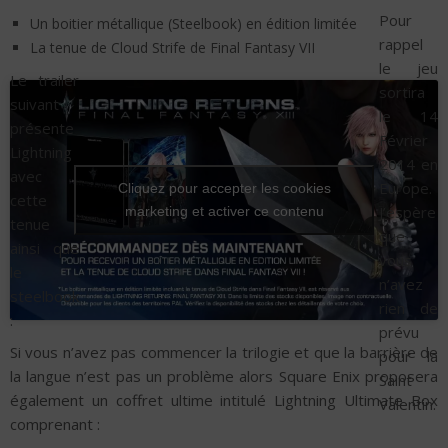
Pour
Un boitier métallique (Steelbook) en édition limitée
rappel
La tenue de Cloud Strife de Final Fantasy VII
le jeu
Le trailer
sortira
suivant
le 14
présente
Février
Lightning
2014 en
avec
Europe.
Cliquez pour accepter les cookies
cette
J’espère
marketing et activer ce contenu
tenue
que
ainsi que
vous
le
n’avez
steelbook
rien de
:
prévu
Si vous n’avez pas commencer la trilogie et que la barrière de
pour la
la langue n’est pas un problème alors Square Enix proposera
Saint
également un coffret ultime intitulé Lightning Ultimate Box
Valentin.
comprenant :