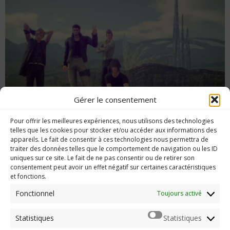
Gérer le consentement
Pour offrir les meilleures expériences, nous utilisons des technologies
Édito du 19 août 2017 : bonnes vacances !
telles que les cookies pour stocker et/ou accéder aux informations des
appareils. Le fait de consentir à ces technologies nous permettra de
traiter des données telles que le comportement de navigation ou les ID
uniques sur ce site. Le fait de ne pas consentir ou de retirer son
consentement peut avoir un effet négatif sur certaines caractéristiques
et fonctions.
Imerod.fr est un site traitant de l'univers du jeu vidéo. Toute
reproduction partielle ou complète sans autorisation préalable
Fonctionnel
Toujours activé
est interdite.
Statistiques
Statistiques