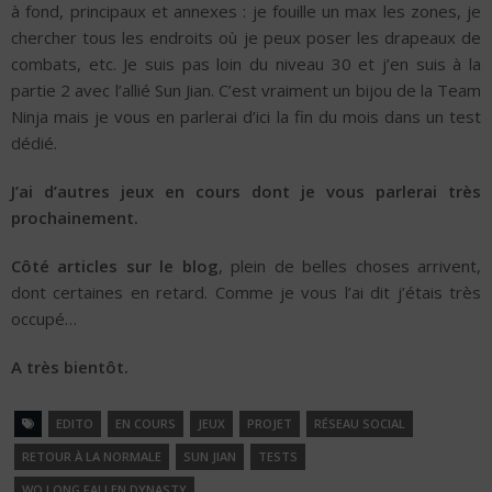
à fond, principaux et annexes : je fouille un max les zones, je
chercher tous les endroits où je peux poser les drapeaux de
combats, etc. Je suis pas loin du niveau 30 et j’en suis à la
partie 2 avec l’allié Sun Jian. C’est vraiment un bijou de la Team
Ninja mais je vous en parlerai d’ici la fin du mois dans un test
dédié.
J’ai d’autres jeux en cours dont je vous parlerai très
prochainement.
Côté articles sur le blog
, plein de belles choses arrivent,
dont certaines en retard. Comme je vous l’ai dit j’étais très
occupé…
A très bientôt.
EDITO
EN COURS
JEUX
PROJET
RÉSEAU SOCIAL
RETOUR À LA NORMALE
SUN JIAN
TESTS
WO LONG FALLEN DYNASTY