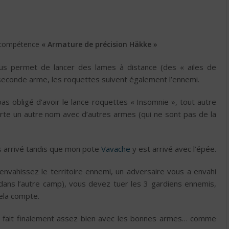
a compétence
« Armature de précision Häkke »
ous permet de lancer des lames à distance (des « ailes de
 seconde arme, les roquettes suivent également l’ennemi.
pas obligé d’avoir le lance-roquettes « Insomnie », tout autre
porte un autre nom avec d’autres armes (qui ne sont pas de la
is arrivé tandis que mon pote
Vavache
y est arrivé avec l’épée.
 envahissez le territoire ennemi, un adversaire vous a envahi
dans l’autre camp), vous devez tuer les 3 gardiens ennemis,
cela compte.
a se fait finalement assez bien avec les bonnes armes… comme