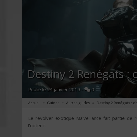
Destiny 2 Renégats : 
Publié le
24 janvier 2019
-
0
»
»
»
Accueil
Guides
Autres guides
Destiny 2 Renégats : ob
Le revolver exotique Malveillance fait partie de 
l’obtenir.