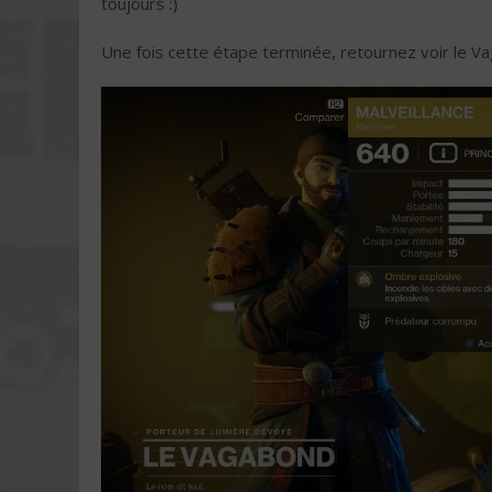
toujours :)
Une fois cette étape terminée, retournez voir le V