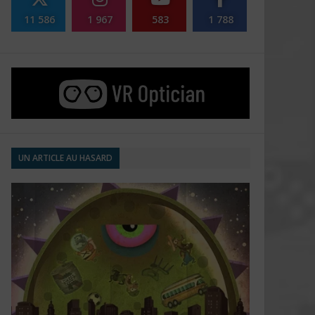
11 586
1 967
583
1 788
UN ARTICLE AU HASARD