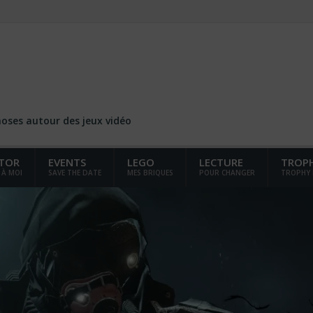
choses autour des jeux vidéo
TOR
EVENTS
LEGO
LECTURE
TROP
 À MOI
SAVE THE DATE
MES BRIQUES
POUR CHANGER
TROPHY