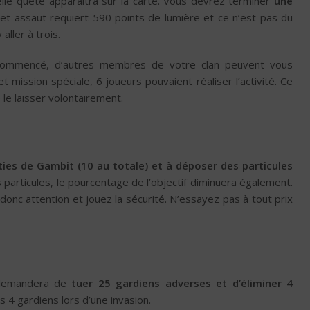
lle quête apparaîtra sur la carte. Vous devrez terminer
une
Cet assaut requiert 590 points de lumière et ce n’est pas du
aller à trois.
t commencé, d’autres membres de votre clan peuvent vous
et mission spéciale, 6 joueurs pouvaient réaliser l’activité. Ce
 le laisser volontairement.
ies de Gambit (10 au totale) et à déposer des particules
 particules, le pourcentage de l’objectif diminuera également.
s donc attention et jouez la sécurité. N’essayez pas à tout prix
 demandera de
tuer 25 gardiens adverses et d’éliminer 4
is 4 gardiens lors d’une invasion.