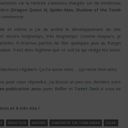
 batteries car la rentrée s’annonce chargée sur de nombreux
mbre (
Dragon Quest XI, Spider-Man, Shadow of the Tomb
is commencer.
te
et même si j’ai du arrêté le développement du site
dant encore longtemps, très longtemps. Comme toujours, je
ticles. Il m’arrive parfois de filer quelques jeux au frangin
ir. Il est donc légitime que ce soit lui qui rédige les tests.
édacteurs réguliers. Ça n’a aucun sens … (ça reste mon avis).
po pour vous répondre, j’ai bossé un peu ces derniers soirs
 en publication auto
(avec
Buffer
et
Tweet Deck
si vous ne
on et à très vite !
NS
RÉDACTEUR
RENTRÉE
SHADOW OF THE TOMB RAIDER
SOLEIL