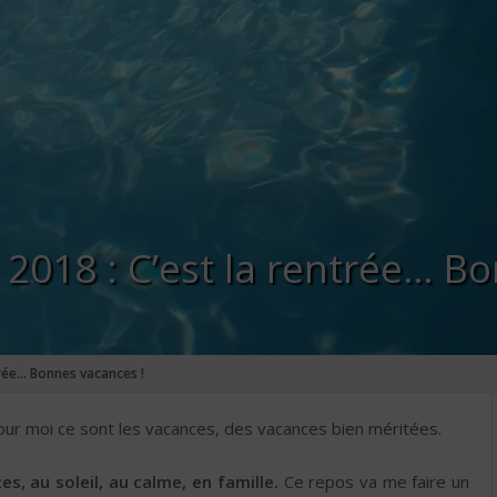
2018 : C’est la rentrée… B
trée… Bonnes vacances !
pour moi ce sont les vacances, des vacances bien méritées.
, au soleil, au calme, en famille.
Ce repos va me faire un