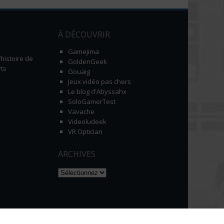
À DÉCOUVRIR
Gamejima
histoire de
GoldenGeek
ts
Gouaig
Jeux vidéo pas chers
Le blog d'Abyssahx
SoloGamerTest
Vavache
Videoludeek
VR Optician
ARCHIVES
Naviguer dans les archives