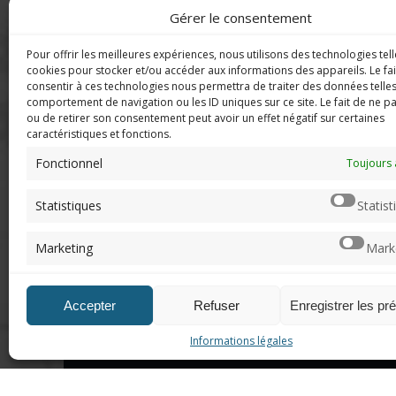
Gérer le consentement
Pour offrir les meilleures expériences, nous utilisons des technologies tell
DERNIERS C
Imerod.fr est un site traitant de
cookies pour stocker et/ou accéder aux informations des appareils. Le fai
l'univers du jeu vidéo. Toute
consentir à ces technologies nous permettra de traiter des données telles
reproduction partielle ou complète
comportement de navigation ou les ID uniques sur ce site. Le fait de ne p
Mar
ou de retirer son consentement peut avoir un effet négatif sur certaines
sans autorisation préalable est
en f
caractéristiques et fonctions.
interdite.
Fonctionnel
Neo
Toujours 
sera
Mentions légales
Statistiques
Statist
Qui suis-je ?
Chri
Me contacter
pers
Marketing
Mark
de "v
DoN
Accepter
Refuser
Enregistrer les pr
n'ar
Informations légales
© 2012 - 2026, Imerod. Tous droits réservés.