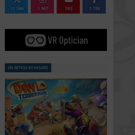
11 586
1 967
583
1 788
UN ARTICLE AU HASARD