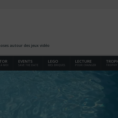
choses autour des jeux vidéo
TOR
EVENTS
LEGO
LECTURE
TROP
 À MOI
SAVE THE DATE
MES BRIQUES
POUR CHANGER
TROPHY