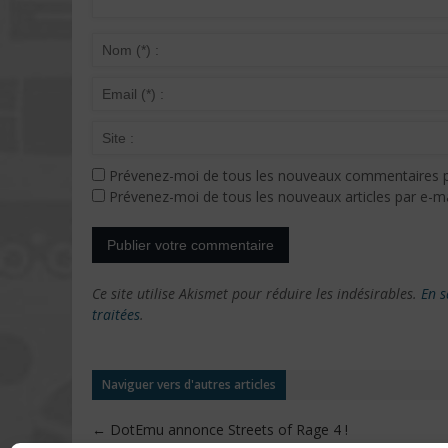
Prévenez-moi de tous les nouveaux commentaires p
Prévenez-moi de tous les nouveaux articles par e-ma
Ce site utilise Akismet pour réduire les indésirables.
En s
traitées
.
Naviguer vers d'autres articles
←
DotEmu annonce Streets of Rage 4 !