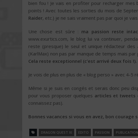
bien fou ! Je vais en profiter pour recharger mes
points ! Avec toutes les sorties du mois de Septe
Raider
, etc.) je ne sais vraiment pas par quoi je va
Une chose est sûre :
ma passion reste intac
www.exurtics.com, le blog lui va continuer, pen
reste (presque) le seul et unique rédacteur des ar
(KarlMax) non pas par manque de temps mais par plais
Cela reste exceptionnel (c’est arrivé deux fois !).
Je vois de plus en plus de « blog perso » avec 4-5 r
Même si je suis en congés et serais donc peu dis
pour vous proposer quelques
articles et tweets
connaissez pas).
Bonnes vacances si vous en avez, bon courage sin
DRAGON QUEST XI
EDITO
PASSION
PUBLICATIO