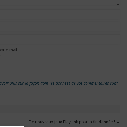
ar e-mail.
il.
avoir plus sur la façon dont les données de vos commentaires sont
De nouveaux jeux PlayLink pour la fin d’année !
→