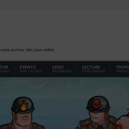
choses autour des jeux vidéo
TOR
EVENTS
LEGO
LECTURE
TROP
 À MOI
SAVE THE DATE
MES BRIQUES
POUR CHANGER
TROPHY