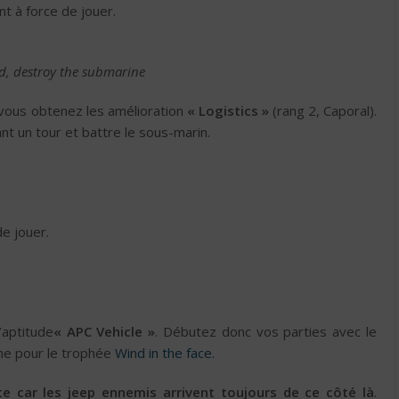
t à force de jouer.
ld, destroy the submarine
e vous obtenez les amélioration
« Logistics »
(rang 2, Caporal).
t un tour et battre le sous-marin.
e jouer.
’aptitude
« APC Vehicle »
. Débutez donc vos parties avec le
me pour le trophée
Wind in the face
.
te car les jeep ennemis arrivent toujours de ce côté là
.