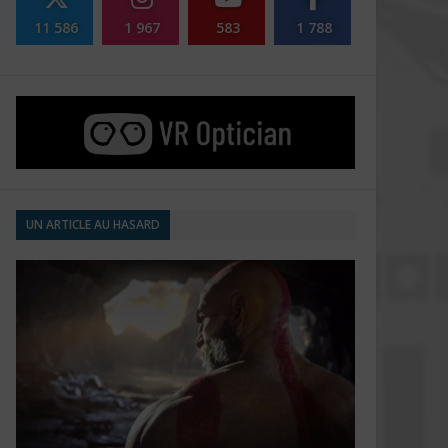
11 586
1 967
583
1 788
UN ARTICLE AU HASARD