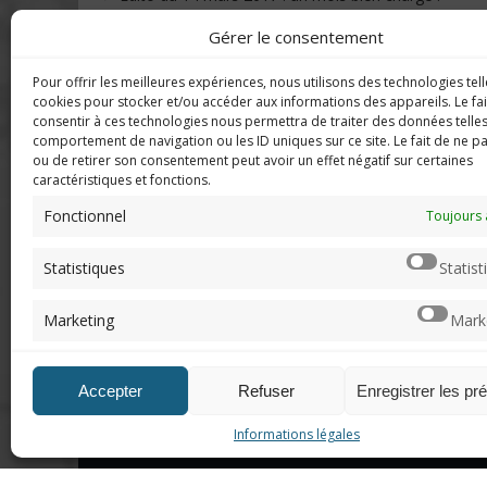
Gérer le consentement
Pour offrir les meilleures expériences, nous utilisons des technologies tell
DERNIERS C
Imerod.fr est un site traitant de
cookies pour stocker et/ou accéder aux informations des appareils. Le fai
l'univers du jeu vidéo. Toute
consentir à ces technologies nous permettra de traiter des données telles
reproduction partielle ou complète
comportement de navigation ou les ID uniques sur ce site. Le fait de ne p
Mar
ou de retirer son consentement peut avoir un effet négatif sur certaines
sans autorisation préalable est
en f
caractéristiques et fonctions.
interdite.
Fonctionnel
Neo
Toujours 
sera
Mentions légales
Statistiques
Statist
Qui suis-je ?
Chri
Me contacter
pers
Marketing
Mark
de "v
DoN
Accepter
Refuser
Enregistrer les pr
n'ar
Informations légales