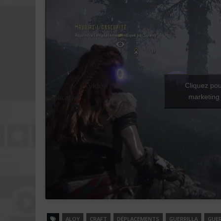
Une vidéo
Cliquez pou
explicative :
marketing 
ALOY
CRAFT
DÉPLACEMENTS
GUERRILLA
GUER