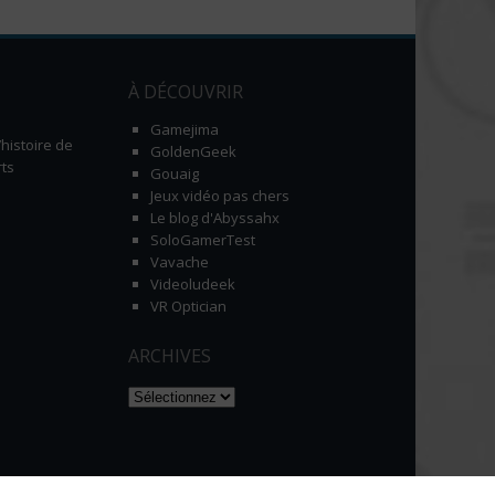
À DÉCOUVRIR
Gamejima
histoire de
GoldenGeek
ts
Gouaig
Jeux vidéo pas chers
Le blog d'Abyssahx
SoloGamerTest
Vavache
Videoludeek
VR Optician
ARCHIVES
Naviguer dans les archives