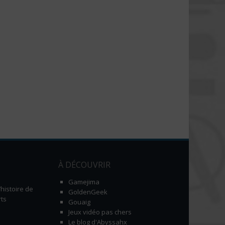
À DÉCOUVRIR
Gamejima
histoire de
GoldenGeek
ts
Gouaig
Jeux vidéo pas chers
Le blog d'Abyssahx