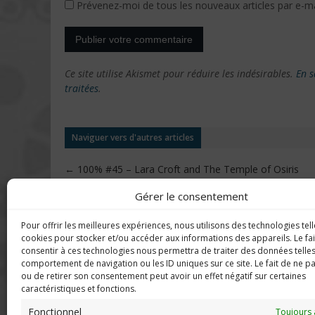
Prévenez-moi de tous les nouveaux articles par e-ma
Ce site utilise Akismet pour réduire les indésirables.
En s
traitées
.
Naviguer vers d'autres articles
←
100% #45 – Lara Croft and The Temple of Osiris
Gérer le consentement
Pour offrir les meilleures expériences, nous utilisons des technologies tell
DERNIERS C
Imerod.fr est un site traitant de
cookies pour stocker et/ou accéder aux informations des appareils. Le fai
l'univers du jeu vidéo. Toute
consentir à ces technologies nous permettra de traiter des données telles
reproduction partielle ou complète
comportement de navigation ou les ID uniques sur ce site. Le fait de ne p
Mar
ou de retirer son consentement peut avoir un effet négatif sur certaines
sans autorisation préalable est
en f
caractéristiques et fonctions.
interdite.
Fonctionnel
Neo
Toujours 