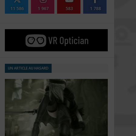
11 586
1 967
583
1 788
UN ARTICLE AU HASARD