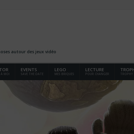
choses autour des jeux vidéo
TOR
EVENTS
LEGO
LECTURE
TROP
 À MOI
SAVE THE DATE
MES BRIQUES
POUR CHANGER
TROPHY