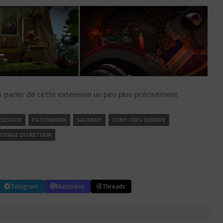
s parler de cette extension un peu plus précisément.
DDSOCK
PATCHWORK
SACKBOY
SONY XDEV EUROPE
OYAGE DU RETOUR
Telegram
Mastodon
Threads