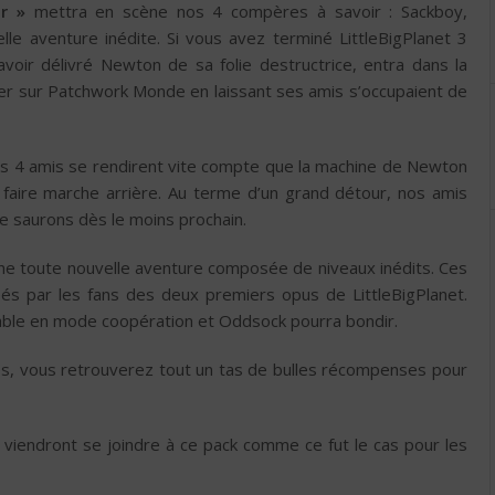
r »
mettra en scène nos 4 compères à savoir : Sackboy,
e aventure inédite. Si vous avez terminé LittleBigPlanet 3
voir délivré Newton de sa folie destructrice, entra dans la
ner sur Patchwork Monde en laissant ses amis s’occupaient de
 les 4 amis se rendirent vite compte que la machine de Newton
r faire marche arrière. Au terme d’un grand détour, nos amis
e saurons dès le moins prochain.
une toute nouvelle aventure composée de niveaux inédits. Ces
éés par les fans des deux premiers opus de LittleBigPlanet.
ouable en mode coopération et Oddsock pourra bondir.
s, vous retrouverez tout un tas de bulles récompenses pour
s viendront se joindre à ce pack comme ce fut le cas pour les