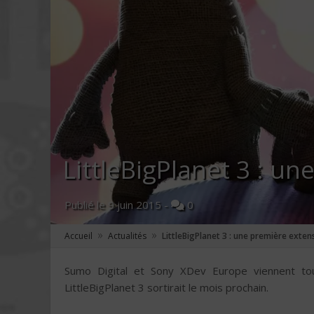
LittleBigPlanet 3 : un
Publié le
9 juin 2015
-
0
»
»
Accueil
Actualités
LittleBigPlanet 3 : une première extens
Sumo Digital et Sony XDev Europe viennent tou
LittleBigPlanet 3 sortirait le mois prochain.