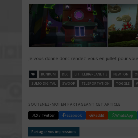
Je vous donne donc rendez-vous en juillet pour vou
BUNKUM
DLC
LITTLEBIGPLANET 3
NEWTON
O
SUMO DIGITAL
SWOOP
TÉLÉPORTATION
TOGGLE
V
SOUTENEZ-MOI EN PARTAGEANT CET ARTICLE
X / Twitter
Facebook
Reddit
WhatsApp
Partager vos impressions