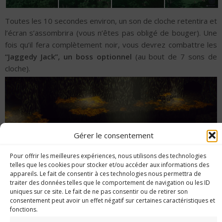
Toutes les 10 secondes environ, un son de cloche retentira et
l’écran s’assombrira (vous n’êtes pas obligé de bouger). Une
fois qu’il fera complètement noir, vous devrez combattre les
“Jaggedy Jack”, un boss optionnel
(au bout de 7 sons de
cloche).
Gérer le consentement
Pour offrir les meilleures expériences, nous utilisons des technologies
telles que les cookies pour stocker et/ou accéder aux informations des
appareils. Le fait de consentir à ces technologies nous permettra de
traiter des données telles que le comportement de navigation ou les ID
uniques sur ce site. Le fait de ne pas consentir ou de retirer son
consentement peut avoir un effet négatif sur certaines caractéristiques et
fonctions.
Ayez au moins un niveau 12 sur tous vos personnages,