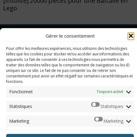
[Insolite] 20000 pièces pour une Batcave en
Lego
Gérer le consentement
Imerod.fr est un site traitant de l'univers du jeu vidéo. Toute
reproduction partielle ou complète sans autorisation préalable
Pour offrir les meilleures expériences, nous utilisons des technologies
est interdite.
telles que les cookies pour stocker et/ou accéder aux informations des
appareils. Le fait de consentir à ces technologies nous permettra de
traiter des données telles que le comportement de navigation ou les ID
uniques sur ce site. Le fait de ne pas consentir ou de retirer son
Mentions légales
consentement peut avoir un effet négatif sur certaines caractéristiques et
fonctions.
Qui suis-je ?
Me contacter
Fonctionnel
Toujours activé
ARCHIVES
Statistiques
Statistiques
Naviguer dans les archives
Marketing
Marketing
© 2012 - 2026, Imerod. Tous droits réservés.