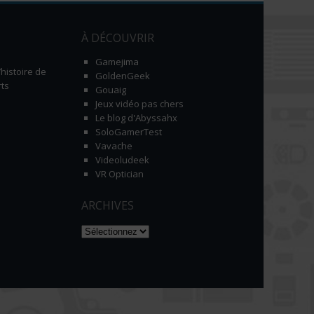
À DÉCOUVRIR
Gamejima
histoire de
GoldenGeek
ts
Gouaig
Jeux vidéo pas chers
Le blog d'Abyssahx
SoloGamerTest
Vavache
Videoludeek
VR Optician
ARCHIVES
Naviguer dans les archives