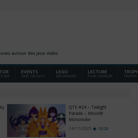
choses autour des jeux vidéo
TOR
EVENTS
LEGO
LECTURE
TROP
 À MOI
SAVE THE DATE
MES BRIQUES
POUR CHANGER
TROPHY
ty
QTE #24 – Twilight
Parade – Moonlit
Mononoke
14/11/2025
12/20