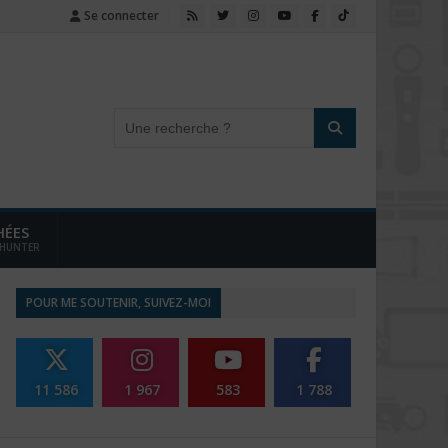
Se connecter
HÉES
 HUNTER
POUR ME SOUTENIR, SUIVEZ-MOI
11 586
1 967
583
1 788