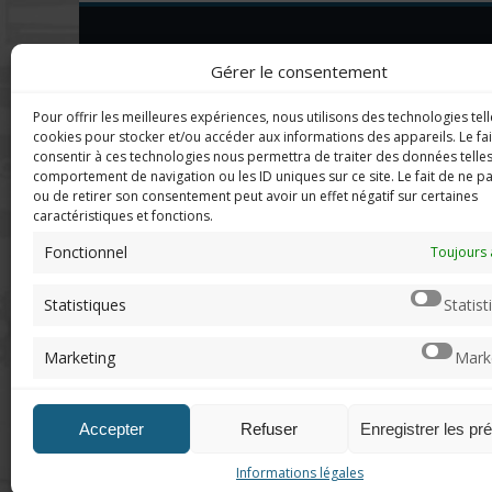
DERNIERS C
Imerod.fr est un site traitant de
Gérer le consentement
l'univers du jeu vidéo. Toute
reproduction partielle ou complète
Mar
Pour offrir les meilleures expériences, nous utilisons des technologies tell
sans autorisation préalable est
en f
cookies pour stocker et/ou accéder aux informations des appareils. Le fai
interdite.
consentir à ces technologies nous permettra de traiter des données telles
comportement de navigation ou les ID uniques sur ce site. Le fait de ne p
Neo
ou de retirer son consentement peut avoir un effet négatif sur certaines
sera
caractéristiques et fonctions.
Mentions légales
Fonctionnel
Toujours 
Qui suis-je ?
Chri
Me contacter
pers
Statistiques
Statist
de "v
DoN
Marketing
Mark
n'ar
Accepter
Refuser
Enregistrer les pr
Informations légales
© 2012 - 2026, Imerod. Tous droits réservés.