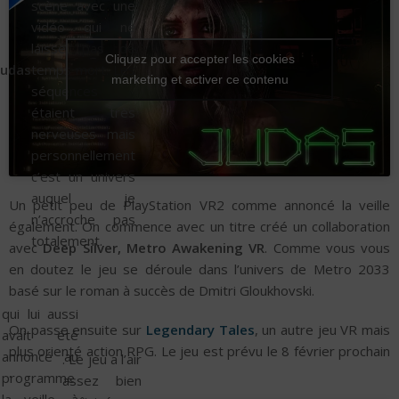
scène avec une
vidéo qui ne
laisse pas de
Cliquez pour accepter les cookies
Judas
temps mort. Les
marketing et activer ce contenu
séquences
étaient très
nerveuses mais
personnellement
c’est un univers
auquel je
Un petit peu de PlayStation VR2 comme annoncé la veille
n’accroche pas
également. On commence avec un titre créé un collaboration
totalement.
avec
Deep Silver, Metro Awakening VR
. Comme vous vous
en doutez le jeu se déroule dans l’univers de Metro 2033
basé sur le roman à succès de Dmitri Gloukhovski.
qui lui aussi
On passe ensuite sur
Legendary Tales
, un autre jeu VR mais
avait été
plus orienté action RPG. Le jeu est prévu le 8 février prochain
annoncé au
. Le jeu a l’air
.
programme
assez bien
la veille, à