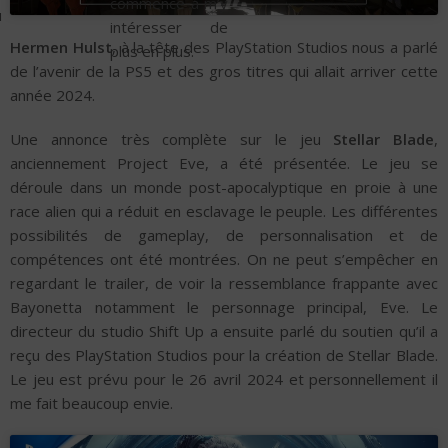
commence à m’y
u
intéresser de
Hermen Hulst
, à la tête des PlayStation Studios nous a parlé
plus en plus.
de l’avenir de la PS5 et des gros titres qui allait arriver cette
année 2024.
Une annonce très complète sur le jeu
Stellar Blade
,
anciennement Project Eve, a été présentée. Le jeu se
déroule dans un monde post-apocalyptique en proie à une
race alien qui a réduit en esclavage le peuple. Les différentes
possibilités de gameplay, de personnalisation et de
compétences ont été montrées. On ne peut s’empêcher en
regardant le trailer, de voir la ressemblance frappante avec
Bayonetta notamment le personnage principal, Eve. Le
directeur du studio Shift Up a ensuite parlé du soutien qu’il a
reçu des PlayStation Studios pour la création de Stellar Blade.
Le jeu est prévu pour le 26 avril 2024 et personnellement il
me fait beaucoup envie.