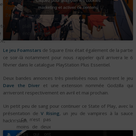
Zenless
Cliquez pour accepter les cookies
jeu
Personnellement
Zone
marketing et activer ce contenu
la direction
Zero
artistique me
té
plaît
e
énormément.
cé,
Le jeu Foamstars
de Square Enix était également de la partie
ce soir-là notamment pour nous rappeler qu’il arrivera le 6
février dans le catalogue PlayStation Plus Essentiel.
Deux bandes annonces très pixelisées nous montrent le jeu
Dave the Diver
et une extension nommée Godzilla qui
arriveront respectivement en avril et mai prochain.
Un petit peu de sang pour continuer ce State of Play, avec la
présentation de
V Rising
, un jeu de vampires à la sauce
. Ce n’est pas
hack’n’slash.
moins de deux
titres qui ont