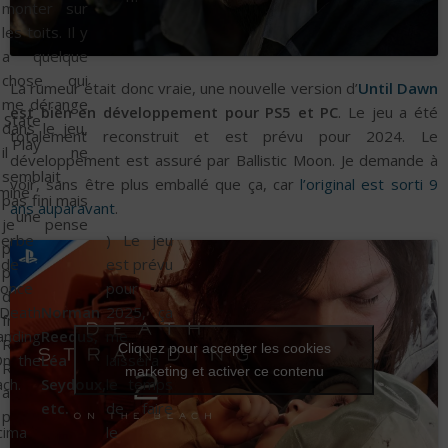
monter sur
les toits. Il y
a quelque
chose qui
La rumeur était donc vraie, une nouvelle version d’
Until Dawn
me dérange
est bien en développement pour PS5 et PC
. Le jeu a été
State
dans le jeu,
totalement reconstruit et est prévu pour 2024. Le
 Play
il ne
développement est assuré par Ballistic Moon. Je demande à
semblait
voir, sans être plus emballé que ça, car
l’original est sorti 9
mine
pas fini mais
ans auparavant
.
r une
je pense
perbe
) Le jeu
plus à des
nde
est prévu
problèmes
once
pour
de
Death
Norman
2025, ça
framerate.
anding
Reedus,
me
Rise of the
Cliquez pour accepter les cookies
n the
Léa
laissera
Ronin est lui
marketing et activer ce contenu
ch.
Seydoux,
le temps
aussi prévu
etc.
de faire
pour le
cima
le