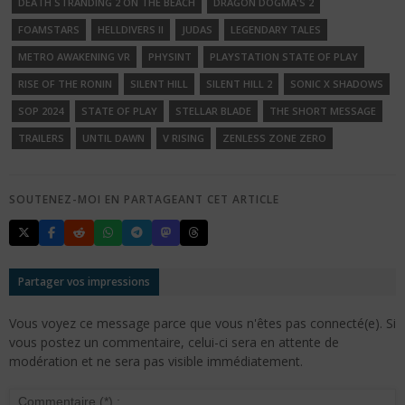
DEATH STRANDING 2 ON THE BEACH
DRAGON DOGMA'S 2
FOAMSTARS
HELLDIVERS II
JUDAS
LEGENDARY TALES
METRO AWAKENING VR
PHYSINT
PLAYSTATION STATE OF PLAY
RISE OF THE RONIN
SILENT HILL
SILENT HILL 2
SONIC X SHADOWS
SOP 2024
STATE OF PLAY
STELLAR BLADE
THE SHORT MESSAGE
TRAILERS
UNTIL DAWN
V RISING
ZENLESS ZONE ZERO
SOUTENEZ-MOI EN PARTAGEANT CET ARTICLE
Partager vos impressions
Vous voyez ce message parce que vous n'êtes pas connecté(e). Si
vous postez un commentaire, celui-ci sera en attente de
modération et ne sera pas visible immédiatement.