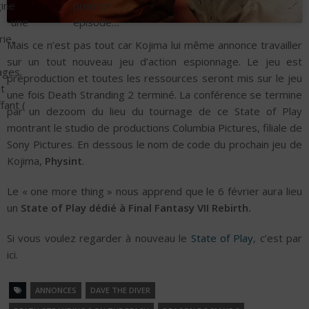
ine
premier
t une
épisode…
rie,
Mais ce n’est pas tout car Kojima lui même annonce travailler
sur un tout nouveau jeu d’action espionnage. Le jeu est
ages
préproduction et toutes les ressources seront mis sur le jeu
t
une fois Death Stranding 2 terminé. La conférence se termine
fant (
par un dezoom du lieu du tournage de ce State of Play
montrant le studio de productions Columbia Pictures, filiale de
Sony Pictures. En dessous le nom de code du prochain jeu de
Kojima,
Physint
.
Le « one more thing » nous apprend que le 6 février aura lieu
un
State of Play dédié à Final Fantasy VII Rebirth.
Si vous voulez regarder à nouveau le
State of Play
, c’est par
ici.
ANNONCES
DAVE THE DIVER