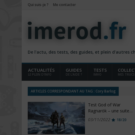
Qui suis-je ?
Me contacter
De l'actu, des tests, des guides, et plein d'autres 
ACTUALITÉS
GUIDES
TESTS
COLLEC
LE PLEIN D'INFO
DE L'AIDE ?
IMHO
MES TRUCS
ARTICLES CORRESPONDANT AU TAG : Cory Barlog
Test God of War
Ragnarök – une suite…
03/11/2022
18/20