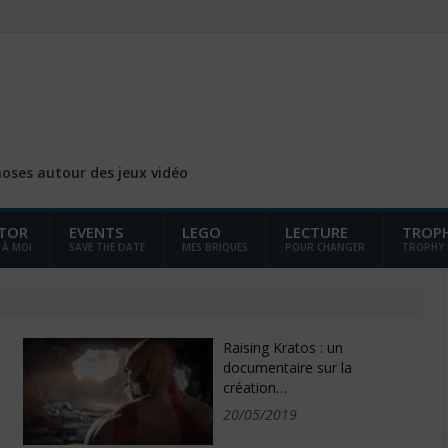
choses autour des jeux vidéo
TOR
EVENTS
LEGO
LECTURE
TROP
 À MOI
SAVE THE DATE
MES BRIQUES
POUR CHANGER
TROPHY
Raising Kratos : un
documentaire sur la
création…
20/05/2019