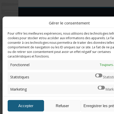
DERNIERS C
Imerod.fr est un site traitant de
Gérer le consentement
l'univers du jeu vidéo. Toute
reproduction partielle ou complète
Mar
Pour offrir les meilleures expériences, nous utilisons des technologies tell
sans autorisation préalable est
en f
cookies pour stocker et/ou accéder aux informations des appareils. Le fai
interdite.
consentir à ces technologies nous permettra de traiter des données telles
comportement de navigation ou les ID uniques sur ce site. Le fait de ne p
Neo
ou de retirer son consentement peut avoir un effet négatif sur certaines
sera
caractéristiques et fonctions.
Mentions légales
Fonctionnel
Toujours 
Qui suis-je ?
Chri
Me contacter
pers
Statistiques
Statist
de "v
DoN
Marketing
Mark
n'ar
Accepter
Refuser
Enregistrer les pr