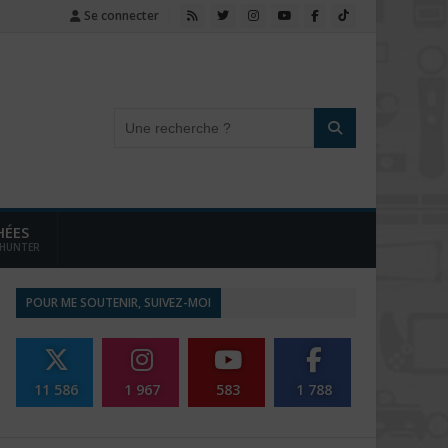
Se connecter
HÉES
 HUNTER
POUR ME SOUTENIR, SUIVEZ-MOI
11 586
1 967
583
1 788