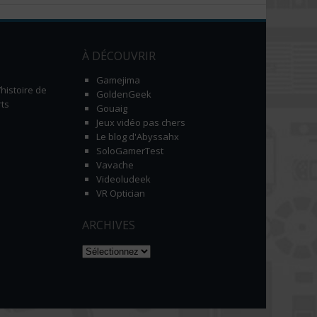
À DÉCOUVRIR
Gamejima
histoire de
GoldenGeek
ts
Gouaig
Jeux vidéo pas chers
Le blog d'Abyssahx
SoloGamerTest
Vavache
Videoludeek
VR Optician
ARCHIVES
Naviguer dans les archives