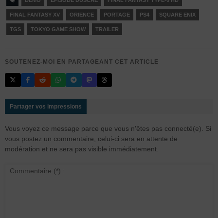
DEMO
EPISODE DUSCAE
FINAL FANTASY TYPE-0 HD
FINAL FANTASY XV
ORIENCE
PORTAGE
PS4
SQUARE ENIX
TGS
TOKYO GAME SHOW
TRAILER
SOUTENEZ-MOI EN PARTAGEANT CET ARTICLE
Partager vos impressions
Vous voyez ce message parce que vous n'êtes pas connecté(e). Si
vous postez un commentaire, celui-ci sera en attente de
modération et ne sera pas visible immédiatement.