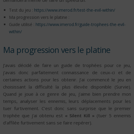
demandera même de faire un speedrun.
Test du jeu :
https://www.imerod.fr/test-the-evil-within/
Ma progression vers le platine :
Guide utilisé :
https://www.imerod.fr/guide-trophees-the-evil-
within/
Ma progression vers le platine
J’avais décidé de faire un guide de trophées pour ce jeu,
j’avais donc parfaitement connaissance de ceux-ci et de
certaines actions pour les obtenir. J’ai commencé le jeu en
choisissant la difficulté la plus élevée disponible (Survie).
Quand je joue à ce genre de jeu, j’aime bien prendre mon
temps, analyser les ennemis, leurs déplacements pour les
tuer furtivement. C’est donc sans surprise que le premier
trophée que j’ai obtenu est
« Silent Kill »
(tuer 5 ennemis
d’affilée furtivement sans se faire repérer).