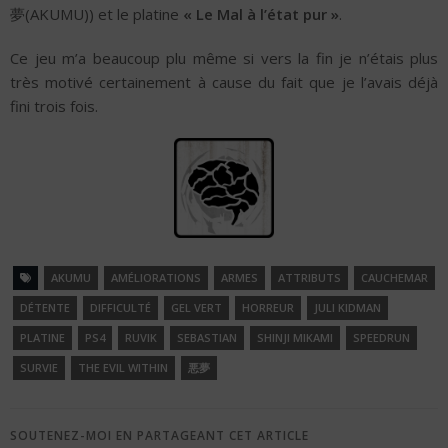
夢(AKUMU)) et le platine
« Le Mal à l’état pur »
.
Ce jeu m’a beaucoup plu même si vers la fin je n’étais plus
très motivé certainement à cause du fait que je l’avais déjà
fini trois fois.
AKUMU
AMÉLIORATIONS
ARMES
ATTRIBUTS
CAUCHEMAR
DÉTENTE
DIFFICULTÉ
GEL VERT
HORREUR
JULI KIDMAN
PLATINE
PS4
RUVIK
SEBASTIAN
SHINJI MIKAMI
SPEEDRUN
SURVIE
THE EVIL WITHIN
悪夢
SOUTENEZ-MOI EN PARTAGEANT CET ARTICLE