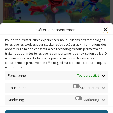
Gérer le consentement
Pour offrir les meilleures expériences, nous utilisons des technologies
Guide des trophées de Color Guardians
telles que les cookies pour stocker et/ou accéder aux informations des
appareils. Le fait de consentir à ces technologies nous permettra de
traiter des données telles que le comportement de navigation ou les ID
uniques sur ce site. Le fait de ne pas consentir ou de retirer son
consentement peut avoir un effet négatif sur certaines caractéristiques
et fonctions.
Imerod.fr est un site traitant de l'univers du jeu vidéo. Toute
reproduction partielle ou complète sans autorisation préalable
Fonctionnel
Toujours activé
est interdite.
Statistiques
Statistiques
Mentions légales
Marketing
Marketing
Qui suis-je ?
Me contacter