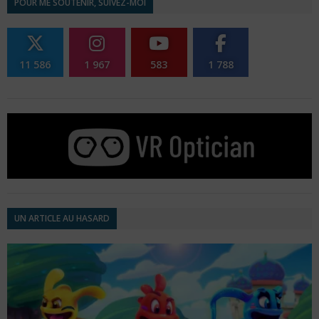
POUR ME SOUTENIR, SUIVEZ-MOI
11 586
1 967
583
1 788
UN ARTICLE AU HASARD