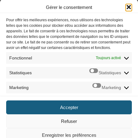
Gérer le consentement
[Tuto] Jouer à vos jeux PS4 sur PS5 : transfert,
sauvegarde, compatibilité…
Pour offrir les meilleures expériences, nous utilisons des technologies
telles que les cookies pour stocker et/ou accéder aux informations des
appareils. Le fait de consentir à ces technologies nous permettra de traiter
des données telles que le comportement de navigation ou les ID uniques
sur ce site. Le fait de ne pas consentir ou de retirer son consentement peut
avoir un effet négatif sur certaines caractéristiques et fonctions.
Imerod.fr est un site traitant de l'univers du jeu vidéo. Toute
reproduction partielle ou complète sans autorisation préalable est
Fonctionnel
Toujours activé
interdite.
Statistiques
Statistiques
Mentions légales
Marketing
Marketing
Qui suis-je ?
Me contacter
Accepter
ARCHIVES
Refuser
Naviguer dans les archives
Enregistrer les préférences