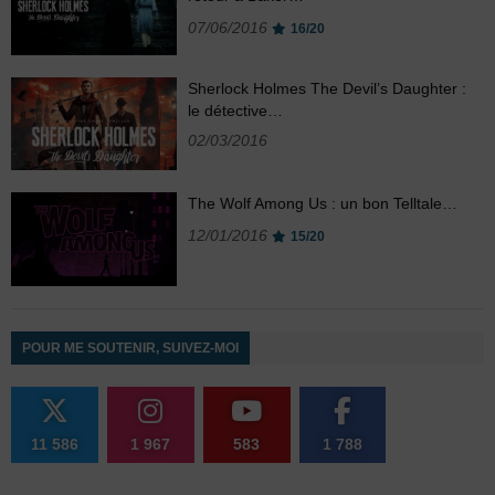
07/06/2016
16/20
Sherlock Holmes The Devil’s Daughter :
le détective…
02/03/2016
The Wolf Among Us : un bon Telltale…
12/01/2016
15/20
POUR ME SOUTENIR, SUIVEZ-MOI
11 586
1 967
583
1 788