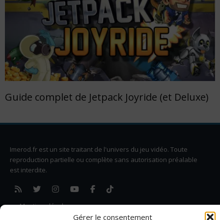
Guide complet de Jetpack Joyride (et Deluxe)
Imerod.fr est un site traitant de l'univers du jeu vidéo. Toute
reproduction partielle ou complète sans autorisation préalable
est interdite.
Mentions légales
Qui suis-je ?
Gérer le consentement