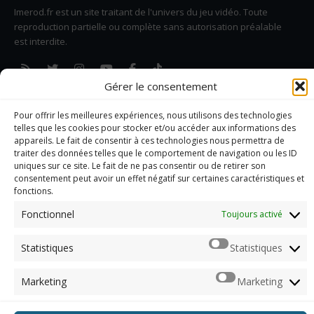
Imerod.fr est un site traitant de l'univers du jeu vidéo. Toute
reproduction partielle ou complète sans autorisation préalable
est interdite.
Gérer le consentement
Mentions légales
Qui suis-je ?
Pour offrir les meilleures expériences, nous utilisons des technologies
Me contacter
telles que les cookies pour stocker et/ou accéder aux informations des
appareils. Le fait de consentir à ces technologies nous permettra de
ARCHIVES
traiter des données telles que le comportement de navigation ou les ID
uniques sur ce site. Le fait de ne pas consentir ou de retirer son
Naviguer dans les archives
consentement peut avoir un effet négatif sur certaines caractéristiques et
fonctions.
Fonctionnel
Toujours activé
© 2012 - 2026, Imerod. Tous droits réservés.
Statistiques
Statistiques
Marketing
Marketing