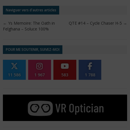
Naviguer vers d'autres articles
←
Ys Memoire: The Oath in
QTE #14 – Cycle Chaser H-5
→
Felghana – Soluce 100%
POUR ME SOUTENIR, SUIVEZ-MOI
11 586
1 967
583
1 788