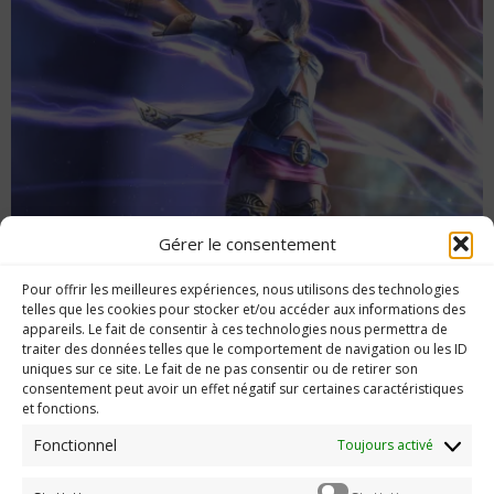
Gérer le consentement
Obtenir l’arme la plus puissante dans Final
Pour offrir les meilleures expériences, nous utilisons des technologies
Fantasy XII The Zodiac Age
telles que les cookies pour stocker et/ou accéder aux informations des
appareils. Le fait de consentir à ces technologies nous permettra de
traiter des données telles que le comportement de navigation ou les ID
uniques sur ce site. Le fait de ne pas consentir ou de retirer son
consentement peut avoir un effet négatif sur certaines caractéristiques
et fonctions.
Imerod.fr est un site traitant de l'univers du jeu vidéo. Toute
reproduction partielle ou complète sans autorisation préalable
Fonctionnel
Toujours activé
est interdite.