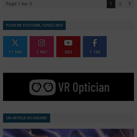
Page 1 sur 2
1
2
POUR ME SOUTENIR, SUIVEZ-MOI
11 586
1 967
583
1 788
UN ARTICLE AU HASARD