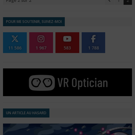
Page 2 sur 2
1
2
POUR ME SOUTENIR, SUIVEZ-MOI
11 586
1 967
583
1 788
UN ARTICLE AU HASARD