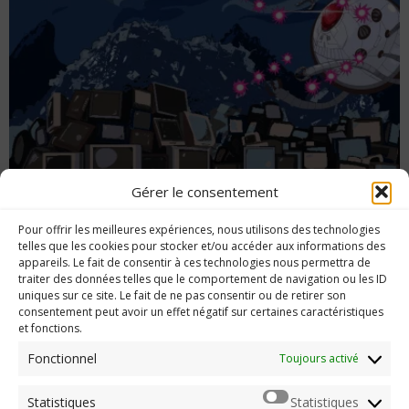
Gérer le consentement
Test Game Type DX – un shooter indé qui en
Pour offrir les meilleures expériences, nous utilisons des technologies
fait trop ?
telles que les cookies pour stocker et/ou accéder aux informations des
appareils. Le fait de consentir à ces technologies nous permettra de
traiter des données telles que le comportement de navigation ou les ID
uniques sur ce site. Le fait de ne pas consentir ou de retirer son
consentement peut avoir un effet négatif sur certaines caractéristiques
et fonctions.
Imerod.fr est un site traitant de l'univers du jeu vidéo. Toute
reproduction partielle ou complète sans autorisation préalable
Fonctionnel
Toujours activé
est interdite.
Statistiques
Statistiques